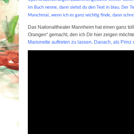
im Buch nenne, dann siehst du den Text in blau. Der T
Manchmal, wenn ich es ganz wichtig finde, dann schrei
Das Nationaltheater Mannheim hat einen ganz tol
Orangen“ gemacht, den ich Dir hier zeigen möcht
Marionette auftreten zu lassen. Danach, als Prinz 