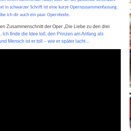
ext in schwarzer Schrift ist eine kurze Opernzusammenfassung.
be ich dir auch ein paar Operntexte.
len Zusammenschnitt der Oper „Die Liebe zu den drei
e.
Ich finde die Idee toll, den Prinzen am Anfang als
und Mensch ist er toll – wie er später lacht…