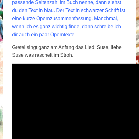
passende Seitenzahl im Buch nenne, dann siehst
du den Text in blau. Der Text in schwarzer Schrift ist
eine kurze Opernzusammenfassung. Manchmal,
wenn ich es ganz wichtig finde, dann schreibe ich
dir auch ein paar Operntexte.
Gretel singt ganz am Anfang das Lied: Suse, liebe
Suse was raschelt im Stroh.