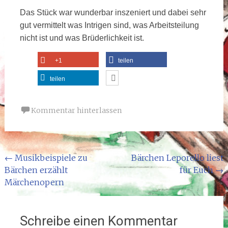
Das Stück war wunderbar inszeniert und dabei sehr
gut vermittelt was Intrigen sind, was Arbeitsteilung
nicht ist und was Brüderlichkeit ist.
+1
teilen
teilen
Kommentar hinterlassen
Beitragsnavigation
←
Musikbeispiele zu
Bärchen Leporello liest
Bärchen erzählt
für Euch
→
Märchenopern
Schreibe einen Kommentar